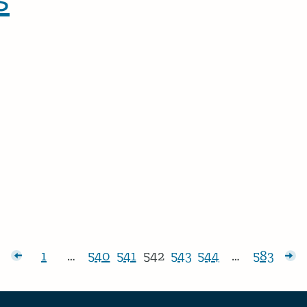
sts
1
…
540
541
542
543
544
…
583
Page:
Page:
Page:
Page:
Page:
Page:
Page:
Ol